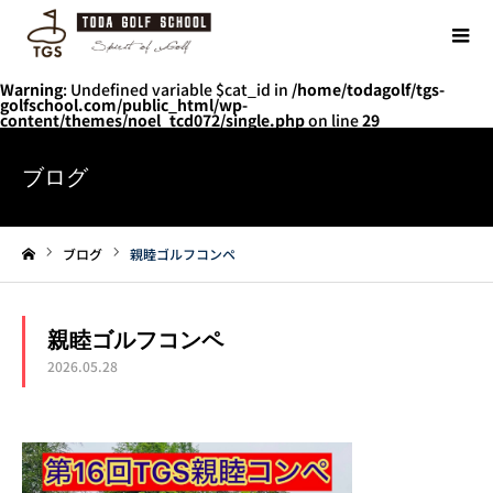
Warning
: Undefined variable $cat_id in
/home/todagolf/tgs-
golfschool.com/public_html/wp-
content/themes/noel_tcd072/single.php
on line
29
ブログ
ブログ
親睦ゴルフコンペ
ホーム
親睦ゴルフコンペ
2026.05.28