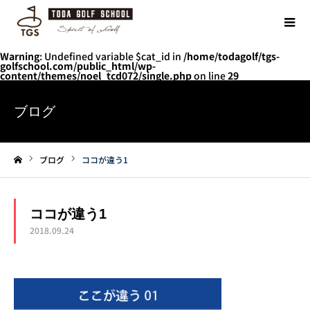
Warning
: Undefined variable $cat_id in
/home/todagolf/tgs-
golfschool.com/public_html/wp-
content/themes/noel_tcd072/single.php
on line
29
ブログ
ブログ
ココが違う1
ホーム
ココが違う1
2018.09.24