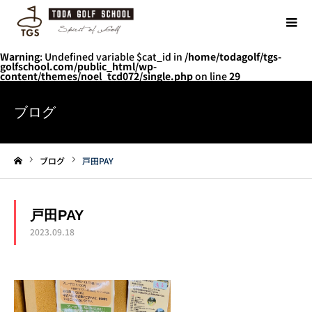
Warning
: Undefined variable $cat_id in
/home/todagolf/tgs-
golfschool.com/public_html/wp-
content/themes/noel_tcd072/single.php
on line
29
ブログ
ブログ
戸田PAY
ホーム
戸田PAY
2023.09.18