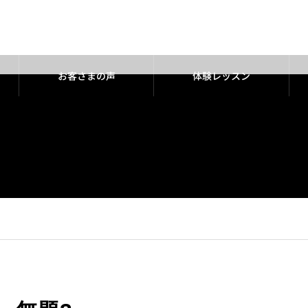
お客さまの声
体験レッスン
chool.com/public_html/wp-content/themes/noel_tcd072/single.p