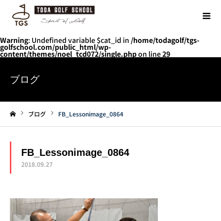
Warning
: Undefined variable $cat_id in
/home/todagolf/tgs-
golfschool.com/public_html/wp-
content/themes/noel_tcd072/single.php
on line
29
ブログ
ブログ
FB_Lessonimage_0864
ホーム
FB_Lessonimage_0864
2018.09.27