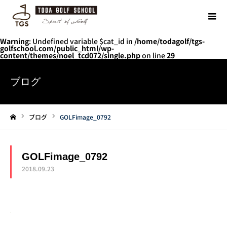
Warning
: Undefined variable $cat_id in
/home/todagolf/tgs-
golfschool.com/public_html/wp-
content/themes/noel_tcd072/single.php
on line
29
ブログ
ブログ
GOLFimage_0792
ホーム
GOLFimage_0792
2018.09.23