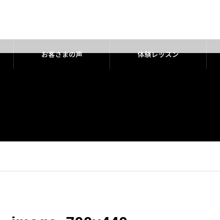
お客さまの声
体験レッスン
chool.com/public_html/wp-content/themes/noel_tcd072/single.p