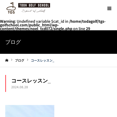
Warning
: Undefined variable $cat_id in
/home/todagolf/tgs-
golfschool.com/public_html/wp-
content/themes/noel_tcd072/single.php
on line
29
ブログ
ブログ
コースレッスン_
ホーム
コースレッスン_
2024.08.28