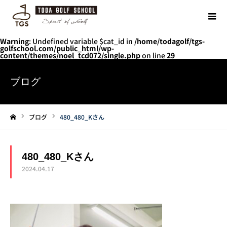
Warning
: Undefined variable $cat_id in
/home/todagolf/tgs-
golfschool.com/public_html/wp-
content/themes/noel_tcd072/single.php
on line
29
ブログ
ブログ
480_480_Kさん
ホーム
480_480_Kさん
2024.04.17